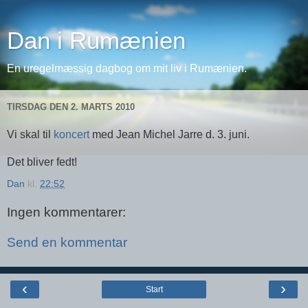
Dan i Rumænien
En uregelmæssig dagbog om mit liv i Rumænien.
TIRSDAG DEN 2. MARTS 2010
Vi skal til
koncert
med Jean Michel Jarre d. 3. juni.
Det bliver fedt!
Dan
kl.
22:52
Ingen kommentarer:
Send en kommentar
‹
›
Start