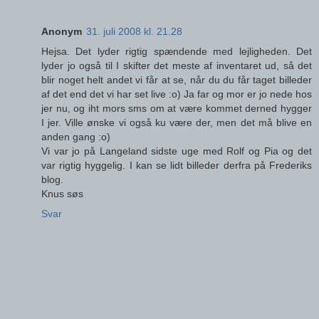
Anonym
31. juli 2008 kl. 21.28
Hejsa. Det lyder rigtig spændende med lejligheden. Det
lyder jo også til I skifter det meste af inventaret ud, så det
blir noget helt andet vi får at se, når du du får taget billeder
af det end det vi har set live :o) Ja far og mor er jo nede hos
jer nu, og iht mors sms om at være kommet derned hygger
I jer. Ville ønske vi også ku være der, men det må blive en
anden gang :o)
Vi var jo på Langeland sidste uge med Rolf og Pia og det
var rigtig hyggelig. I kan se lidt billeder derfra på Frederiks
blog.
Knus søs
Svar