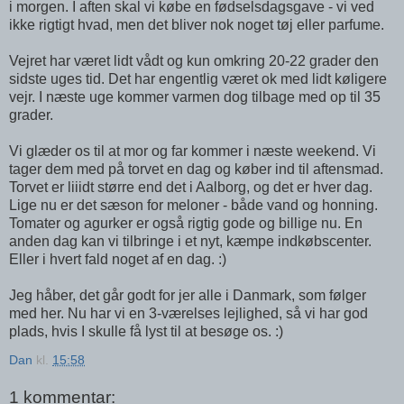
i morgen. I aften skal vi købe en fødselsdagsgave - vi ved
ikke rigtigt hvad, men det bliver nok noget tøj eller parfume.
Vejret har været lidt vådt og kun omkring 20-22 grader den
sidste uges tid. Det har engentlig været ok med lidt køligere
vejr. I næste uge kommer varmen dog tilbage med op til 35
grader.
Vi glæder os til at mor og far kommer i næste weekend. Vi
tager dem med på torvet en dag og køber ind til aftensmad.
Torvet er liiidt større end det i Aalborg, og det er hver dag.
Lige nu er det sæson for meloner - både vand og honning.
Tomater og agurker er også rigtig gode og billige nu. En
anden dag kan vi tilbringe i et nyt, kæmpe indkøbscenter.
Eller i hvert fald noget af en dag. :)
Jeg håber, det går godt for jer alle i Danmark, som følger
med her. Nu har vi en 3-værelses lejlighed, så vi har god
plads, hvis I skulle få lyst til at besøge os. :)
Dan
kl.
15:58
1 kommentar: