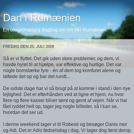
Dan i Rumænien
En uregelmæssig dagbog om mit liv i Rumænien.
FREDAG DEN 25. JULI 2008
Så er vi flyttet. Det gik uden store problemer, og dem, vi
havde hyret til at hjælpe, var effektive og hurtige. Det var
nogle bomstærke fyre - én af dem tog komfuret alene og
løftede det op og bar det rundt...
De sidste dage har vi så brugt på at komme i stand i den nye
lejlighed. Det er efterhånden ved at ligne et hjem, nu hvor
flere og flere kasser bliver tømt og gemt af vejen. Når vi har
fået ryddet helt op, tager jeg nogle billeder, så I kan se,
hvordan det ser ud.
I denne weekend tager vi til Robesti og besøger Danis mor
og Adi. Det er Adis fødselsdag i dag. Vi tager dog først derop