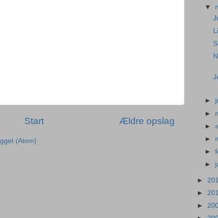
▼
J
L
S
N
J
►
►
Start
Ældre opslag
►
►
ægget (Atom)
►
►
►
20
►
20
►
20