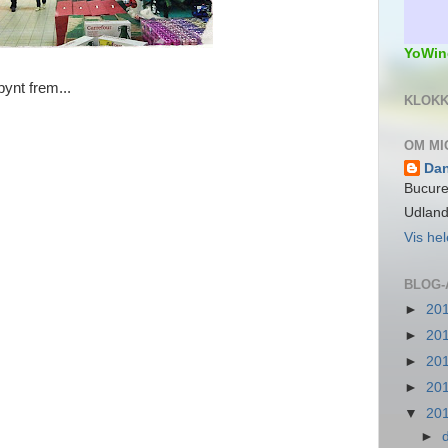
YoWin
pynt frem...
KLOKK
OM MI
Da
Bucure
Udlan
Vis hel
BLOG-
►
20
►
20
►
20
►
20
▼
20
►