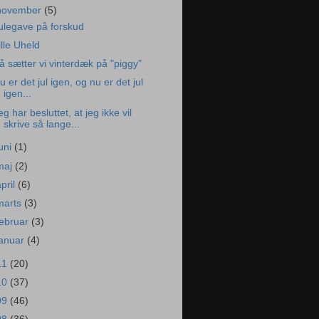
november
(5)
ulegave på forskud
ille Uheld
å sætter vi vinterdæk på "piggy"
u er det jul igen, og nu er det jul
igen...
eg har besluttet, at jeg ikke vil
skrive så lange...
juni
(1)
maj
(2)
april
(6)
marts
(3)
februar
(3)
januar
(4)
11
(20)
10
(37)
09
(46)