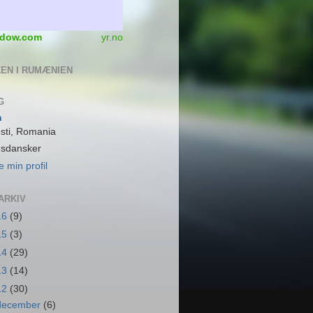
dow.com
yr.no
EN I RUMÆNIEN
G
n
sti, Romania
dsdansker
e min profil
ARKIV
16
(9)
15
(3)
14
(29)
13
(14)
12
(30)
december
(6)