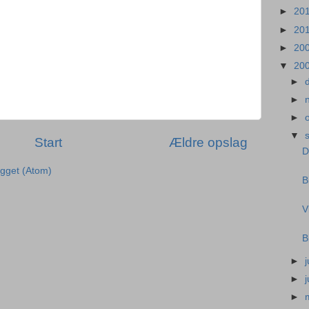
►
20
►
20
►
20
▼
20
►
►
►
▼
Start
Ældre opslag
D
ægget (Atom)
B
V
B
►
j
►
►