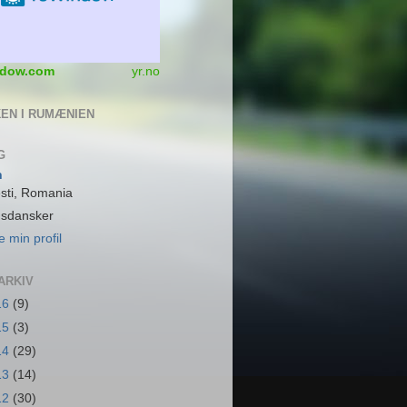
dow.com
yr.no
EN I RUMÆNIEN
G
n
sti, Romania
dsdansker
e min profil
ARKIV
16
(9)
15
(3)
14
(29)
13
(14)
12
(30)