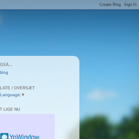
GSÅ...
 blog
LATE / OVERSÆT
 Language
▼
T LIGE NU