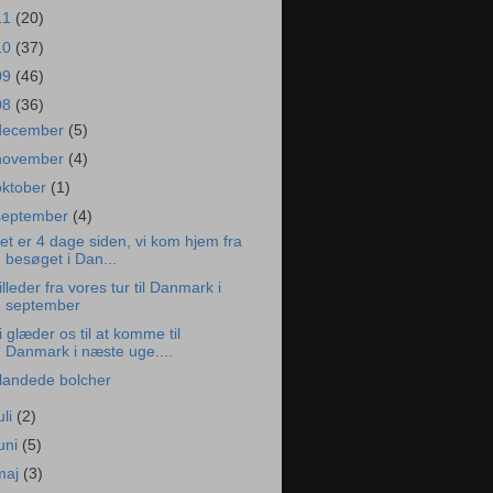
11
(20)
10
(37)
09
(46)
08
(36)
december
(5)
november
(4)
oktober
(1)
september
(4)
et er 4 dage siden, vi kom hjem fra
besøget i Dan...
illeder fra vores tur til Danmark i
september
i glæder os til at komme til
Danmark i næste uge....
landede bolcher
uli
(2)
juni
(5)
maj
(3)