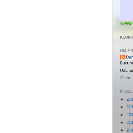
YoWin
KLOKK
OM MI
Da
Bucure
Udlan
Vis hel
BLOG-
►
20
►
20
►
20
►
20
►
20