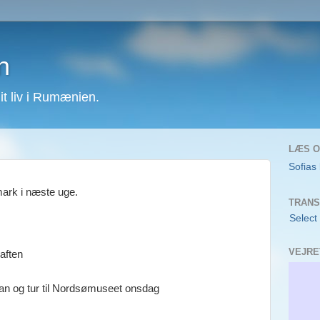
n
 liv i Rumænien.
LÆS O
Sofias
mark i næste uge.
TRANS
Select
VEJRE
aften
an og tur til Nordsømuseet onsdag