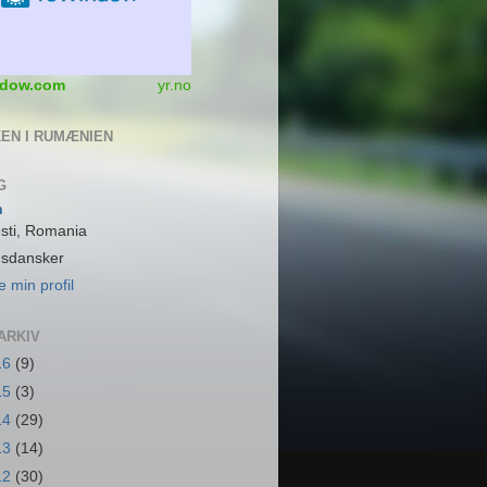
dow.com
yr.no
EN I RUMÆNIEN
G
n
sti, Romania
dsdansker
e min profil
ARKIV
16
(9)
15
(3)
14
(29)
13
(14)
12
(30)