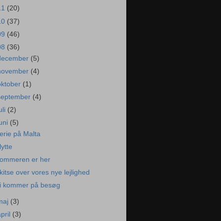
11
(20)
10
(37)
09
(46)
08
(36)
december
(5)
november
(4)
oktober
(1)
september
(4)
uli
(2)
juni
(5)
erie på Malta
lytte
ommeren er her
kitse over vores nye lejlighed
i kommer på besøg
maj
(3)
april
(3)