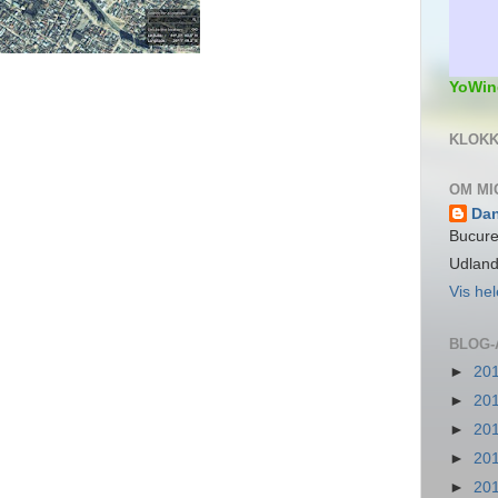
YoWin
KLOKK
OM MI
Da
Bucure
Udlan
Vis hel
BLOG-
►
20
►
20
►
20
►
20
►
20