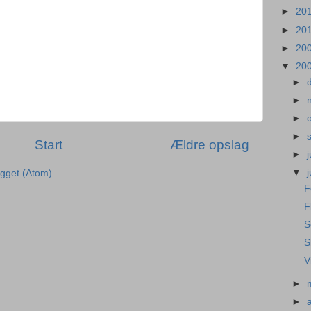
►
20
►
20
►
20
▼
20
►
►
►
►
Start
Ældre opslag
►
j
▼
ægget (Atom)
F
F
S
S
V
►
►