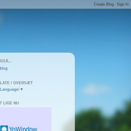
GSÅ...
 blog
LATE / OVERSÆT
 Language
▼
T LIGE NU