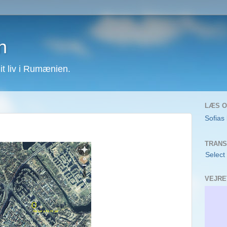
n
 liv i Rumænien.
LÆS O
Sofias
TRANS
Select
VEJRE