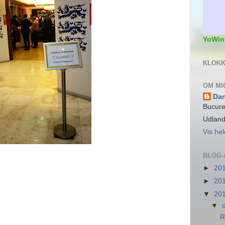
YoWin
KLOKK
OM MI
Da
Bucure
Udlan
Vis hel
BLOG-
►
20
►
20
▼
20
▼
R