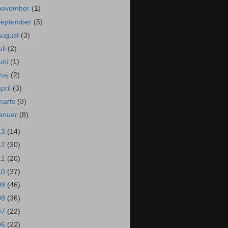
november
(1)
september
(5)
august
(3)
uli
(2)
juni
(1)
maj
(2)
april
(3)
marts
(3)
januar
(8)
13
(14)
12
(30)
11
(20)
10
(37)
09
(46)
08
(36)
07
(22)
06
(22)