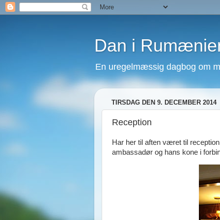
Dan i Rumænie
En uregelmæssig dagbog om mit
TIRSDAG DEN 9. DECEMBER 2014
Reception
Har her til aften været til recepti
ambassadør og hans kone i forbind