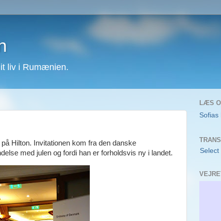
n
 liv i Rumænien.
LÆS O
Sofias
TRANS
on på Hilton. Invitationen kom fra den danske
Select
else med julen og fordi han er forholdsvis ny i landet.
VEJRE