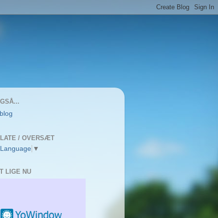
GSÅ...
 blog
LATE / OVERSÆT
 Language
▼
T LIGE NU