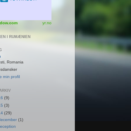
dow.com
yr.no
EN I RUMÆNIEN
G
n
sti, Romania
dsdansker
e min profil
ARKIV
16
(9)
15
(3)
14
(29)
december
(1)
eception