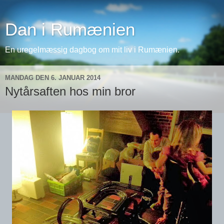
Dan i Rumænien
En uregelmæssig dagbog om mit liv i Rumænien.
MANDAG DEN 6. JANUAR 2014
Nytårsaften hos min bror