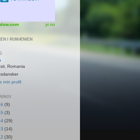
dow.com
yr.no
EN I RUMÆNIEN
G
n
sti, Romania
dsdansker
e min profil
ARKIV
16
(9)
15
(3)
14
(29)
13
(14)
12
(30)