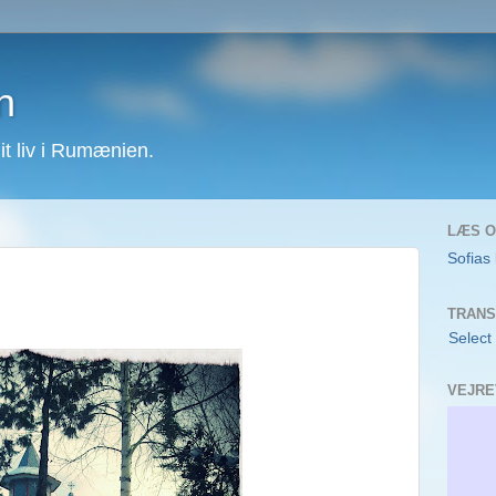
n
 liv i Rumænien.
LÆS O
Sofias
TRANS
Select
VEJRE