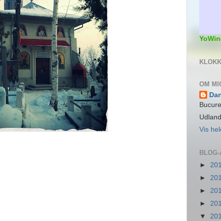
YoWin
KLOKK
OM MI
Da
Bucure
Udlan
Vis hel
BLOG-
►
20
►
20
►
20
►
20
▼
20