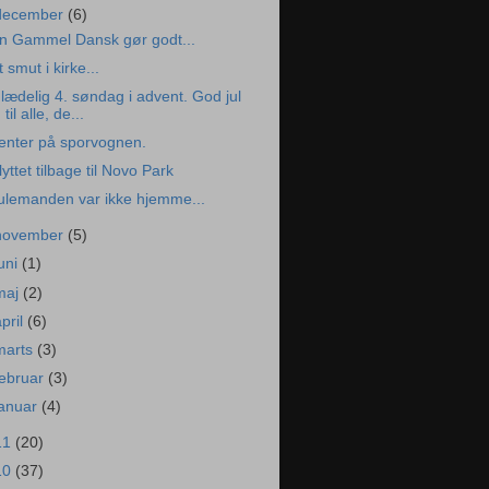
december
(6)
n Gammel Dansk gør godt...
t smut i kirke...
lædelig 4. søndag i advent. God jul
til alle, de...
enter på sporvognen.
lyttet tilbage til Novo Park
ulemanden var ikke hjemme...
november
(5)
juni
(1)
maj
(2)
april
(6)
marts
(3)
februar
(3)
januar
(4)
11
(20)
10
(37)