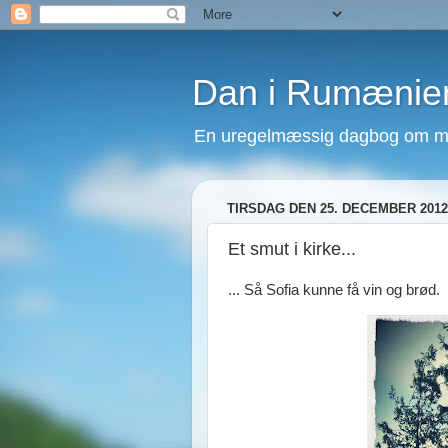
Dan i Rumænie
En uregelmæssig dagbog om mit
TIRSDAG DEN 25. DECEMBER 2012
Et smut i kirke...
... Så Sofia kunne få vin og brød.