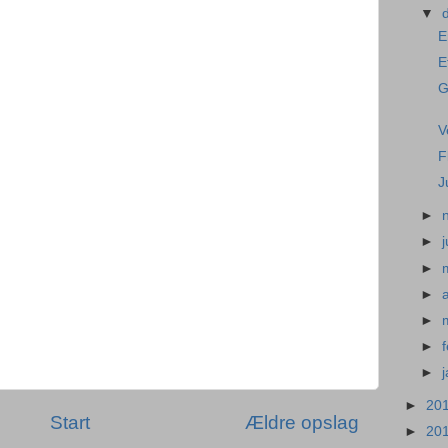
▼
E
E
G
V
F
J
►
►
►
►
►
►
►
►
20
Start
Ældre opslag
►
20