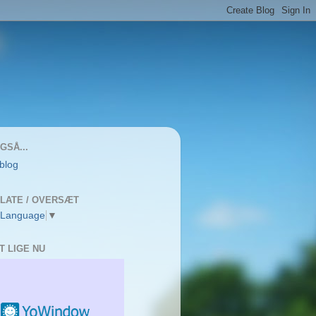
GSÅ...
 blog
LATE / OVERSÆT
 Language
▼
T LIGE NU