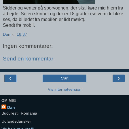
Sidder og venter på sporvognen, der skal køre mig hjem fra
arbejde. Solen skinner og der er 18 grader (selvom det ikke
ses, da billedet fra mobilen er lidt mørkt).
Sendt fra mobil.
Dan
kl.
18:37
Ingen kommentarer:
Send en kommentar
‹
›
Start
Vis internetversion
OM MIG
Dan
Bucuresti, Romania
Udlandsdansker
Vis hele min profil