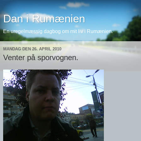
Dan i Rumænien
En uregelmæssig dagbog om mit liv i Rumænien.
MANDAG DEN 26. APRIL 2010
Venter på sporvognen.